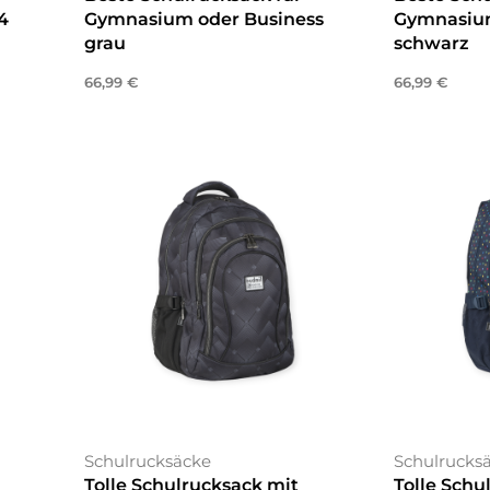
4
Gymnasium oder Business
Gymnasium
grau
schwarz
66,99
€
66,99
€
In den Warenkorb
In den War
Schulrucksäcke
Schulrucks
Tolle Schulrucksack mit
Tolle Schu