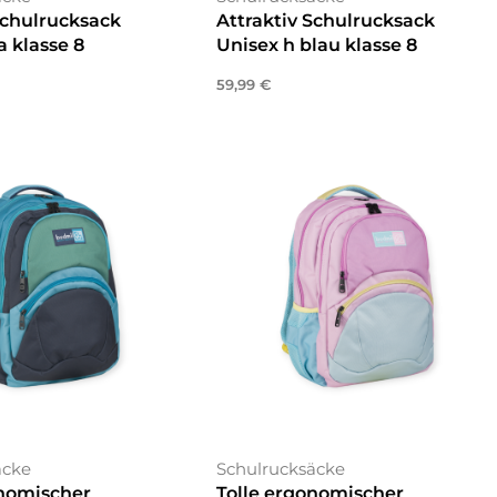
Schulrucksack
Attraktiv Schulrucksack
a klasse 8
Unisex h blau klasse 8
59,99
€
enkorb
In den Warenkorb
äcke
Schulrucksäcke
onomischer
Tolle ergonomischer