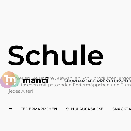
Schule
Genießen Sie unsere Auswahl an Schulprodukten: ergo
SHOP
DAMEN
HERREN
ETUIS
SCHU
Schultaschen mit passenden Federmäppchen und Turnb
jedes Alter!
FEDERMÄPPCHEN
SCHULRUCKSÄCKE
SNACKT