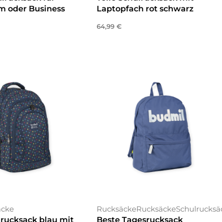
 oder Business
Laptopfach rot schwarz
64,99
€
In den Warenkorb
enkorb
äcke
Rucksäcke
Rucksäcke
Schulrucksä
lrucksack blau mit
Beste Tagesrucksack