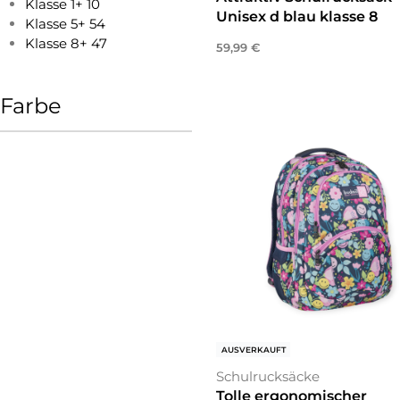
Klasse 1+
10
Unisex d blau klasse 8
Klasse 5+
54
Klasse 8+
47
59,99
€
In den Warenkorb
Farbe
AUSVERKAUFT
Schulrucksäcke
Tolle ergonomischer