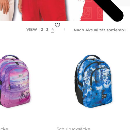
VIEW
2
3
4
Nach Aktualität sortieren
äcke
Schulrucksäcke