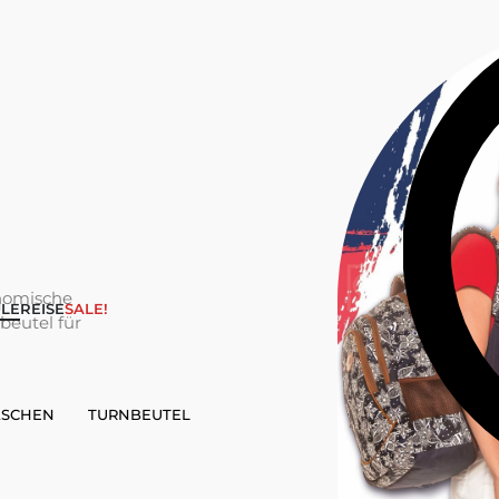
nomische
LE
REISE
SALE!
eutel für
ASCHEN
TURNBEUTEL