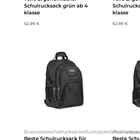
Schulrucksack grün ab 4
Schulrucks
klasse
klasse
62,99
€
62,99
€
Weiterlesen
In den War
Businesstasche
Rucksäcke
Rucksäcke
Schulrucksä
Businessta
Beste Schulrucksack für
Beste Schu