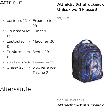
Attribut
Attraktiv Schulrucksack
Unisex weiß klasse 8
59,99
€
business
23
Ergonomic
In den Warenkorb
28
Grundschule
Jungen
22
12
Laptopfach
Mädchen
30
12
Punktmuster
Schule
18
1
sportsack
28
Teenager
22
Unisex
25
wochenende
Tasche
2
Altersstufe
Schulrucksäcke
Attraktiv Schulrucksack