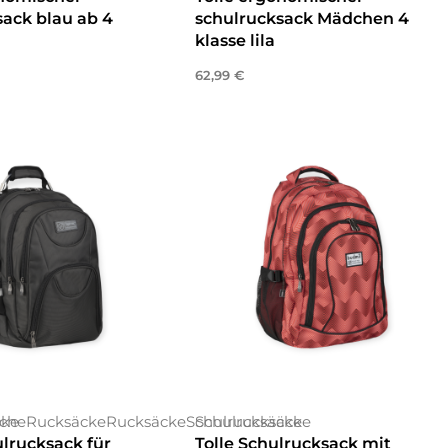
ack blau ab 4
schulrucksack Mädchen 4
klasse lila
62,99
€
enkorb
In den Warenkorb
cke
sche
Rucksäcke
Rucksäcke
Schulrucksäcke
Schulrucksäcke
lrucksack für
Tolle Schulrucksack mit