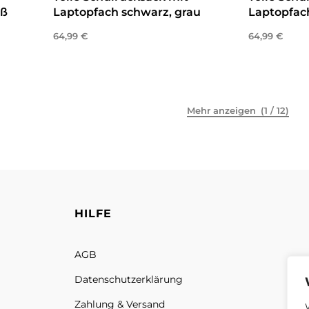
iß
Laptopfach schwarz, grau
Laptopfach
64,99
€
64,99
€
In den Warenkorb
In den War
(1 / 12)
HILFE
AGB
Datenschutz­erklärung
Zahlung & Versand