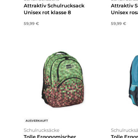
Attraktiv Schulrucksack
Attraktiv 
Unisex rot klasse 8
Unisex ros
59,99
€
59,99
€
In den Warenkorb
In den War
AUSVERKAUFT
Schulrucksäcke
Schulrucks
Tolle Ergonomischer
Tolle Erg