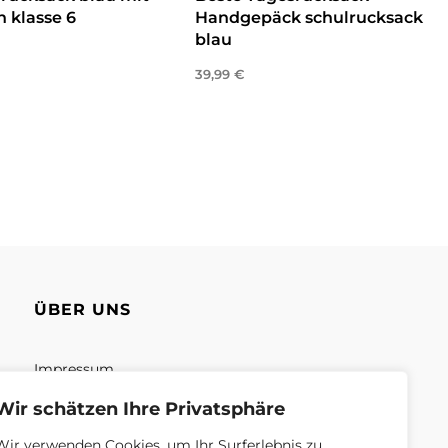
 klasse 6
Handgepäck schulrucksack
blau
enkorb
39,99
€
In den Warenkorb
ÜBER UNS
Impressum
Unsere Mission
Wir schätzen Ihre Privatsphäre
Unsere Geschäft
Wir verwenden Cookies, um Ihr Surferlebnis zu