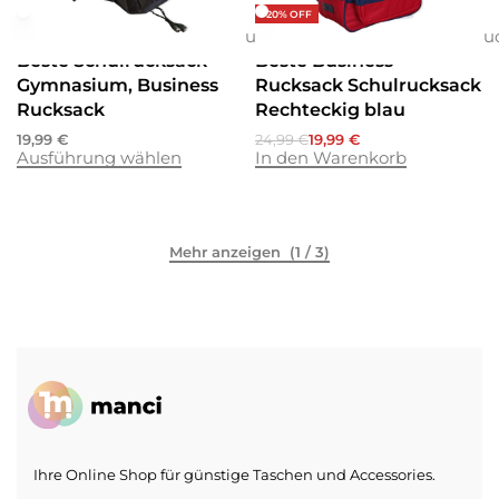
-20% OFF
Businesstasche
Rucksäcke
Rucksäcke
Businesstasche
Schulrucksäcke
Rucksäcke
Ru
Beste Schulrucksack
Beste Business
Gymnasium, Business
Rucksack Schulrucksack
Rucksack
Rechteckig blau
19,99
€
24,99
€
19,99
€
Ausführung wählen
In den Warenkorb
(1 / 3)
Ihre Online Shop für günstige Taschen und Accessories.