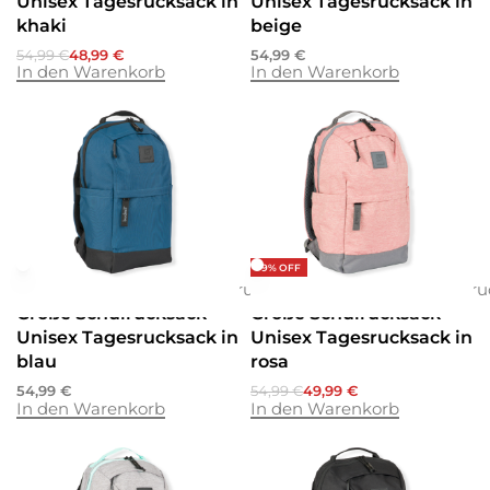
Unisex Tagesrucksack in
Unisex Tagesrucksack in
khaki
beige
54,99
€
48,99
€
54,99
€
In den Warenkorb
In den Warenkorb
-9% OFF
Rucksäcke
Rucksäcke
Schulrucksäcke
Rucksäcke
Rucksäcke
Schulru
Große Schulrucksack
Große Schulrucksack
Unisex Tagesrucksack in
Unisex Tagesrucksack in
blau
rosa
54,99
€
54,99
€
49,99
€
In den Warenkorb
In den Warenkorb