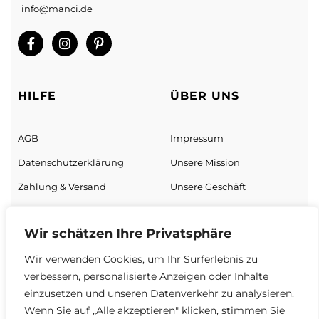
info@manci.de
Sorry, we don't ship to
Vereinigte Staaten von
Amerika (USA)
!"
HILFE
ÜBER UNS
AGB
Impressum
Datenschutz­erklärung
Unsere Mission
Zahlung & Versand
Unsere Geschäft
Wir schätzen Ihre Privatsphäre
Sendungs­verfolgung
Über uns
Wir verwenden Cookies, um Ihr Surferlebnis zu
Neukundenrabatt
verbessern, personalisierte Anzeigen oder Inhalte
Widerrufsrecht
einzusetzen und unseren Datenverkehr zu analysieren.
Wenn Sie auf „Alle akzeptieren" klicken, stimmen Sie
Vertrag widerrufen