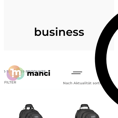
business
1
-
16
VON
39
PRODUKTE
FILTER
Nach Aktualität sortieren