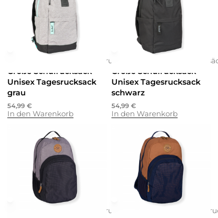
Rucksäcke
Rucksäcke
Schulrucksäcke
Rucksäcke
Rucksäcke
Rucksä
Große Schulrucksack
Große Schulrucksack
Unisex Tagesrucksack
Unisex Tagesrucksack
grau
schwarz
54,99
€
54,99
€
In den Warenkorb
In den Warenkorb
Rucksäcke
Rucksäcke
Schulrucksäcke
Rucksäcke
Rucksäcke
Schulru