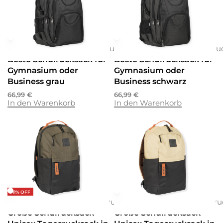
Businesstasche
Rucksäcke
Rucksäcke
Businesstasche
Schulrucksäcke
Rucksäcke
Ru
Beste Schulrucksack für
Beste Schulrucksack für
Gymnasium oder
Gymnasium oder
Business grau
Business schwarz
66,99
€
66,99
€
In den Warenkorb
In den Warenkorb
-11% OFF
Rucksäcke
Rucksäcke
Schulrucksäcke
Rucksäcke
Rucksäcke
Schulru
Große Schulrucksack
Große Schulrucksack