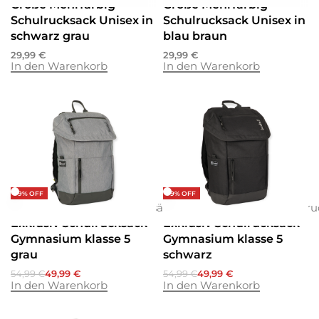
Große Mehrfarbig
Große Mehrfarbig
Schulrucksack Unisex in
Schulrucksack Unisex in
schwarz grau
blau braun
29,99
€
29,99
€
In den Warenkorb
In den Warenkorb
-9% OFF
-9% OFF
Rucksäcke
Rucksäcke
Rucksäcke
Rucksäcke
Schulrucksäcke
Rucksäcke
Schulru
Exklusiv Schulrucksack
Exklusiv Schulrucksack
Gymnasium klasse 5
Gymnasium klasse 5
grau
schwarz
54,99
€
49,99
€
54,99
€
49,99
€
In den Warenkorb
In den Warenkorb