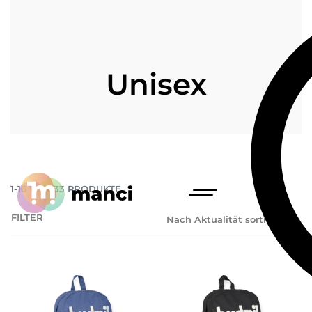
Unisex
1
-
16
VON
33
PRODUKTE
FILTER
Nach Aktualität sortieren