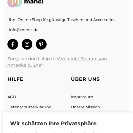
Ihre Online Shop für günstige Taschen und Accessories.
info@manci.de
Sorry, we don't ship to
Vereinigte Staaten von
Amerika (USA)
!"
HILFE
ÜBER UNS
AGB
Impressum
Datenschutz­erklärung
Unsere Mission
Zahlung & Versand
Unsere Geschäft
Wir schätzen Ihre Privatsphäre
Sendungs­verfolgung
Über uns