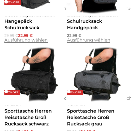
-23% OFF
Rucksäcke
Rucksäcke
Schulrucksäcke
Rucksäcke
Rucksäcke
Schulru
Beste Tagesrucksack
Beste Tagesrucksack
Hangepäck
Schulrucksack
Schulrucksack
Handgepäck
29,99
€
22,99
€
22,99
€
Ausführung wählen
Ausführung wählen
-17% OFF
-17% OFF
Reisetaschen
Rucksäcke
Wochenende
Reisetaschen
Rucksäcke
Woch
Taschen
Taschen
Sporttasche Herren
Sporttasche Herren
Reisetasche Groß
Reisetasche Groß
Rucksack schwarz
Rucksack grau