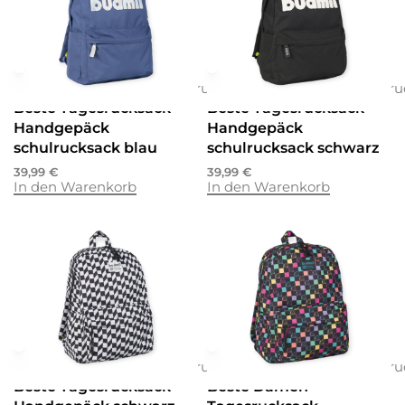
Rucksäcke
Rucksäcke
Schulrucksäcke
Rucksäcke
Rucksäcke
Schulru
Beste Tagesrucksack
Beste Tagesrucksack
Handgepäck
Handgepäck
schulrucksack blau
schulrucksack schwarz
39,99
€
39,99
€
In den Warenkorb
In den Warenkorb
Rucksäcke
Rucksäcke
Schulrucksäcke
Rucksäcke
Rucksäcke
Schulru
Beste Tagesrucksack
Beste Damen