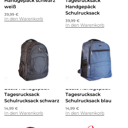
Handgepäck schwarz
Tagesrucksack
weiß
Handgepäck
Schulrucksack
39,99
€
In den Warenkorb
39,99
€
In den Warenkorb
Rucksäcke
Schulrucksäcke
Rucksäcke
Schulrucksäcke
Beste Handgepäck
Beste Handgepäck
Tagesrucksack
Tagesrucksack
Schulrucksack schwarz
Schulrucksack blau
14,99
€
14,99
€
In den Warenkorb
In den Warenkorb