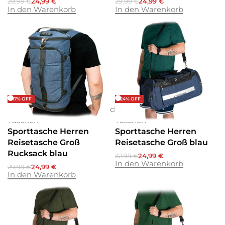
29,99
€
24,99
€
29,99
€
24,99
€
In den Warenkorb
In den Warenkorb
-17% OFF
-24% OFF
Reisetaschen
Rucksäcke
Wochenende
Reisetaschen
Wochenende
Taschen
Taschen
Sporttasche Herren
Sporttasche Herren
Reisetasche Groß
Reisetasche Groß blau
Rucksack blau
32,99
€
24,99
€
In den Warenkorb
29,99
€
24,99
€
In den Warenkorb