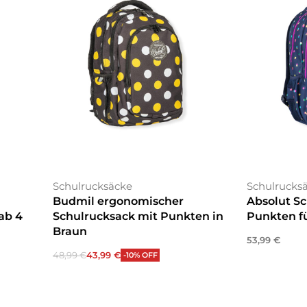
Schulrucksäcke
Schulrucks
Budmil ergonomischer
Absolut S
ab 4
Schulrucksack mit Punkten in
Punkten f
Braun
53,99
€
In den War
48,99
€
43,99
€
-10% OFF
In den Warenkorb