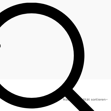
r
VIEW
2
3
4
Nach Aktualität sortieren