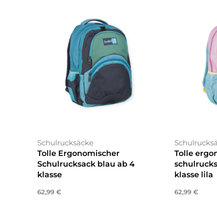
Schulrucksäcke
Schulrucks
Tolle Ergonomischer
Tolle erg
Schulrucksack blau ab 4
schulruck
klasse
klasse lila
62,99
€
62,99
€
In den Warenkorb
In den War