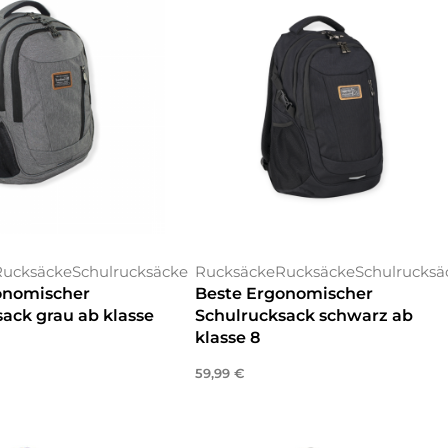
Rucksäcke
Schulrucksäcke
Rucksäcke
Rucksäcke
Schulrucksä
onomischer
Beste Ergonomischer
ack grau ab klasse
Schulrucksack schwarz ab
klasse 8
59,99
€
enkorb
In den Warenkorb