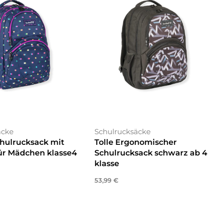
äcke
Schulrucksäcke
chulrucksack mit
Tolle Ergonomischer
ür Mädchen klasse4
Schulrucksack schwarz ab 4
klasse
enkorb
53,99
€
In den Warenkorb