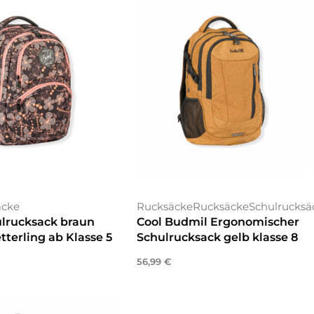
äcke
Rucksäcke
Rucksäcke
Schulrucksä
ulrucksack braun
Cool Budmil Ergonomischer
terling ab Klasse 5
Schulrucksack gelb klasse 8
56,99
€
n
In den Warenkorb