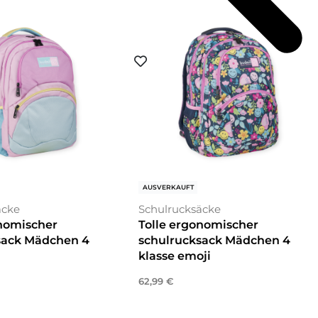
AUSVERKAUFT
äcke
Schulrucksäcke
onomischer
Tolle ergonomischer
sack Mädchen 4
schulrucksack Mädchen 4
klasse emoji
62,99
€
enkorb
Weiterlesen