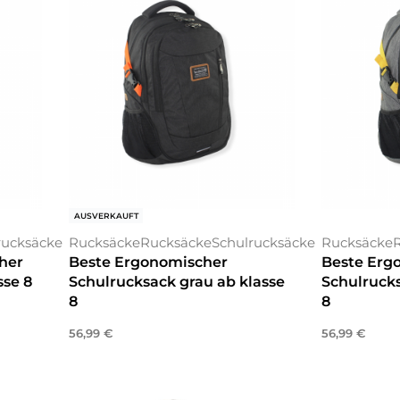
AUSVERKAUFT
rucksäcke
Rucksäcke
Rucksäcke
Schulrucksäcke
Rucksäcke
her
Beste Ergonomischer
Beste Erg
sse 8
Schulrucksack grau ab klasse
Schulrucks
8
8
56,99
€
56,99
€
Weiterlesen
In den War