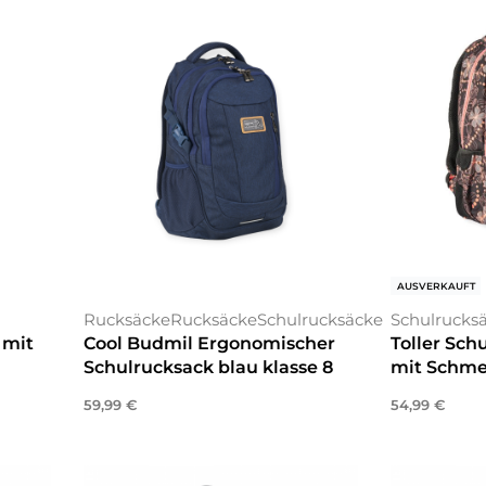
AUSVERKAUFT
Rucksäcke
Rucksäcke
Schulrucksäcke
Schulrucks
 mit
Cool Budmil Ergonomischer
Toller Sch
Schulrucksack blau klasse 8
mit Schmet
59,99
€
54,99
€
In den Warenkorb
Weiterlese