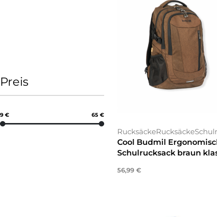
Preis
9 €
65 €
Rucksäcke
Rucksäcke
Schul
Cool Budmil Ergonomisc
Schulrucksack braun kla
56,99
€
In den Warenkorb