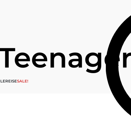
Teenage
LE
REISE
SALE!