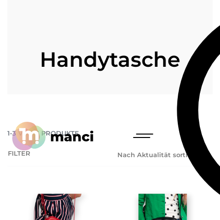
Handytasche
1
-
3
VON
3
PRODUKTE
FILTER
Nach Aktualität sortieren