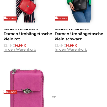
-54% OFF
-54% OFF
Umhängetaschen
Umhängetaschen
Modern Mädchen
Modern Mädchen
Damen Umhängetasche
Damen Umhängetasche
klein rot
klein schwarz
32,49
€
14,99
€
32,49
€
14,99
€
In den Warenkorb
In den Warenkorb
-20% OFF
Geldbörsen
Umhängetaschen
Beste kleine