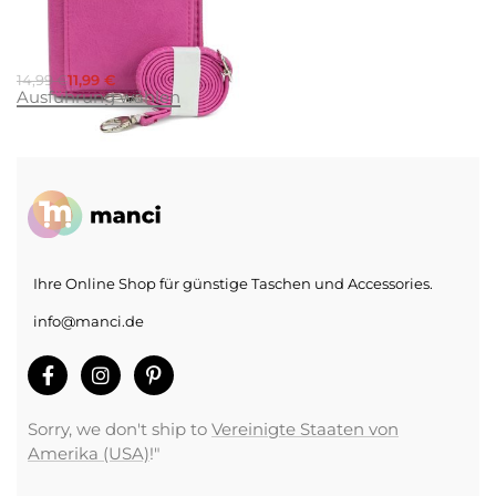
Handytasche zum
Umhängen Damen
Mädchen
14,99
€
11,99
€
Ausführung wählen
Ihre Online Shop für günstige Taschen und Accessories.
info@manci.de
Sorry, we don't ship to
Vereinigte Staaten von
Amerika (USA)
!"