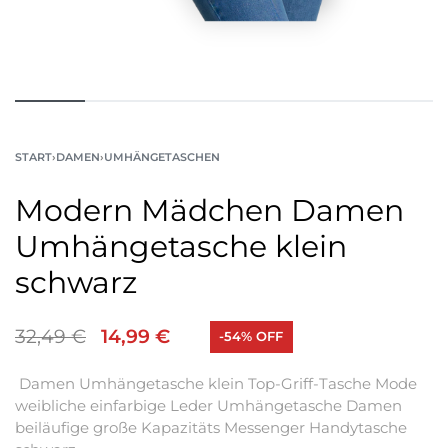
START
›
DAMEN
›
UMHÄNGETASCHEN
Modern Mädchen Damen
Umhängetasche klein
schwarz
32,49
€
14,99
€
-54% OFF
Damen Umhängetasche klein Top-Griff-Tasche Mode
weibliche einfarbige Leder Umhängetasche Damen
beiläufige große Kapazitäts Messenger Handytasche