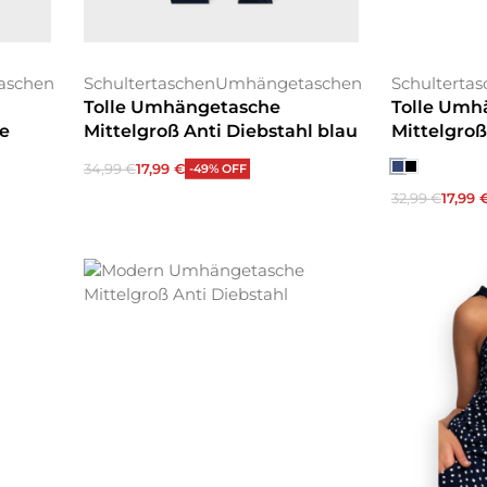
aschen
Schultertaschen
Umhängetaschen
Schulterta
Tolle Umhängetasche
Tolle Umh
e
Mittelgroß Anti Diebstahl blau
Mittelgroß
34,99
€
17,99
€
-49% OFF
In den Warenkorb
32,99
€
17,99
Ausführung