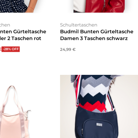
schen
Schultertaschen
nten Gürteltasche
Budmil Bunten Gürteltasche
er 2 Taschen rot
Damen 3 Taschen schwarz
€
24,99
€
-28% OFF
enkorb
In den Warenkorb