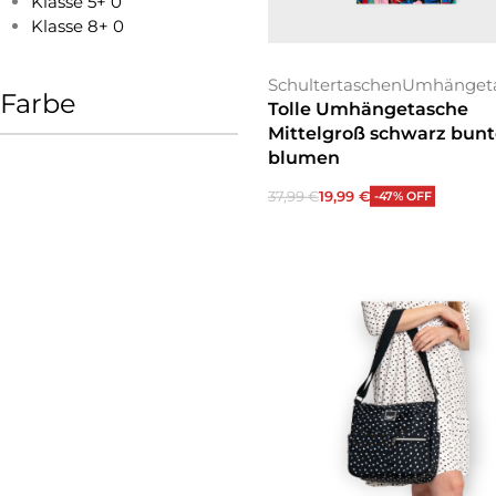
Klasse 5+
0
Klasse 8+
0
Schultertaschen
Umhänget
Farbe
Tolle Umhängetasche
Mittelgroß schwarz bunt
blumen
37,99
€
19,99
€
-47% OFF
In den Warenkorb