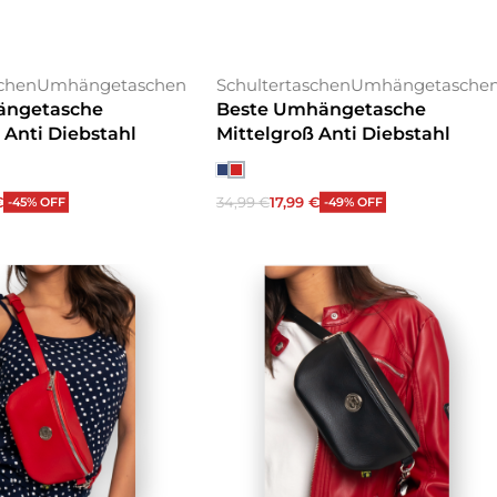
schen
Umhängetaschen
Schultertaschen
Umhängetasche
ängetasche
Beste Umhängetasche
 Anti Diebstahl
Mittelgroß Anti Diebstahl
€
34,99
€
17,99
€
-45% OFF
-49% OFF
 wählen
Ausführung wählen