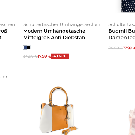
aschen
Schultertaschen
Umhängetaschen
Schulterta
roß
Modern Umhängetasche
Budmil Bu
t
Mittelgroß Anti Diebstahl
Damen led
24,99
€
17,99
In den War
34,99
€
17,99
€
-49% OFF
Ausführung wählen