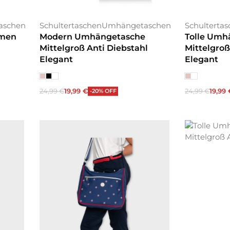
aschen
Schultertaschen
Umhängetaschen
Schulterta
amen
Modern Umhängetasche
Tolle Umh
Mittelgroß Anti Diebstahl
Mittelgroß
Elegant
Elegant
24,99
€
19,99
€
24,99
€
19,99
-20% OFF
Ausführung wählen
Ausführung