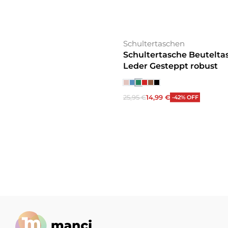
Schultertaschen
Schultertasche Beutelta
Leder Gesteppt robust
25,95
€
14,99
€
-42% OFF
Ausführung wählen