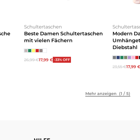
Schultertaschen
Schulterta
sche
Beste Damen Schultertaschen
Modern D
mit vielen Fächern
Umhängeta
Diebstahl
26,99
€
17,99
€
-33% OFF
Ausführung wählen
23,55
€
17,99
Ausführung
(1 / 5)