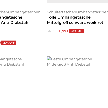
schen
Umhängetaschen
Schultertaschen
Umhängetasche
ängetasche
Tolle Umhängetasche
 Anti Diebstahl
Mittelgroß schwarz weiß rot
34,99
€
17,99
€
-49% OFF
In den Warenkorb
€
-20% OFF
 wählen