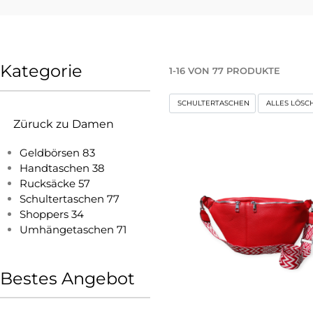
Kategorie
1
-
16
VON
77
PRODUKTE
SCHULTERTASCHEN
ALLES LÖSC
Züruck zu Damen
Geldbörsen
83
Handtaschen
38
Rucksäcke
57
Schultertaschen
77
Shoppers
34
Umhängetaschen
71
Bestes Angebot