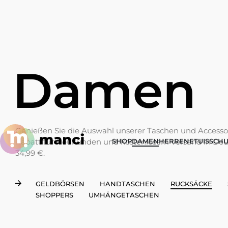
Damen
Genießen Sie die Auswahl unserer Taschen und Accessoi
Rabatt für Neukunden und kostenlosem Versand in Deu
SHOP
DAMEN
HERREN
ETUIS
SCHU
34,99 €.
GELDBÖRSEN
HANDTASCHEN
RUCKSÄCKE
SHOPPERS
UMHÄNGETASCHEN