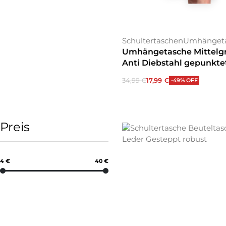
Schultertaschen
Umhänget
Umhängetasche Mittelg
Anti Diebstahl gepunkte
34,99
€
17,99
€
-49% OFF
In den Warenkorb
Preis
4 €
40 €