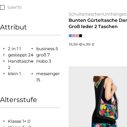
Sale!
70
Schultertaschen
Umhänget
Bunten Gürteltasche D
Attribut
Groß leder 2 Taschen
19,99
€
24,99
€
2 in 1
1
business
5
Ausführung wählen
gesteppt
24
groß
7
Handtasche
Hobo
3
2
klein
1
messenger
15
Altersstufe
Klasse 1+
0