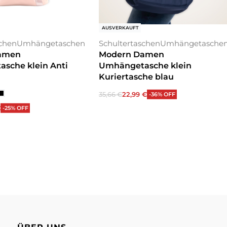
AUSVERKAUFT
schen
Umhängetaschen
Schultertaschen
Umhängetasche
amen
Modern Damen
sche klein Anti
Umhängetasche klein
Kuriertasche blau
35,66
€
22,99
€
-36% OFF
Weiterlesen
€
-25% OFF
 wählen