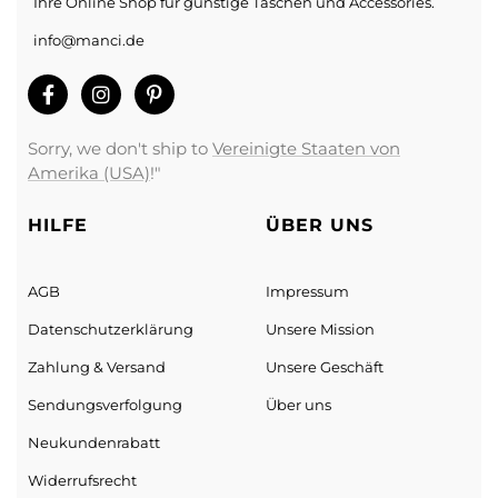
Ihre Online Shop für günstige Taschen und Accessories.
info@manci.de
Sorry, we don't ship to
Vereinigte Staaten von
Amerika (USA)
!"
HILFE
ÜBER UNS
AGB
Impressum
Datenschutz­erklärung
Unsere Mission
Zahlung & Versand
Unsere Geschäft
Sendungs­verfolgung
Über uns
Neukundenrabatt
Widerrufsrecht