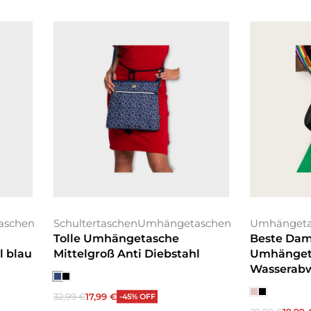
aschen
Schultertaschen
Umhängetaschen
Umhängeta
Tolle Umhängetasche
Beste Da
l blau
Mittelgroß Anti Diebstahl
Umhängeta
Wasserab
32,99
€
17,99
€
-45% OFF
Ausführung wählen