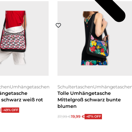
schen
Umhängetaschen
Schultertaschen
Umhängetasche
ängetasche
Tolle Umhängetasche
 schwarz weiß rot
Mittelgroß schwarz bunte
blumen
€
-49% OFF
enkorb
37,99
€
19,99
€
-47% OFF
In den Warenkorb