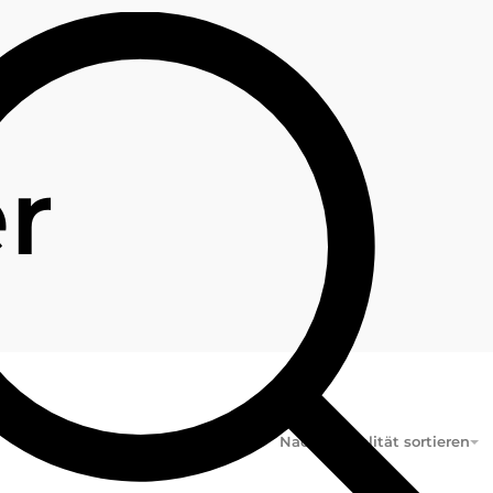
r
VIEW
2
3
4
Nach Aktualität sortieren