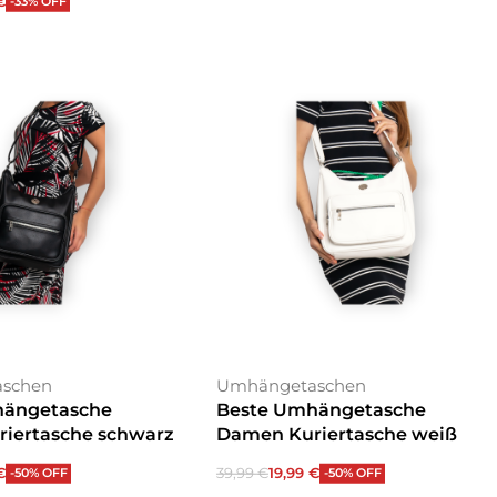
€
-33% OFF
 wählen
schen
Umhängetaschen
hängetasche
Beste Umhängetasche
iertasche schwarz
Damen Kuriertasche weiß
€
39,99
€
19,99
€
-50% OFF
-50% OFF
enkorb
In den Warenkorb