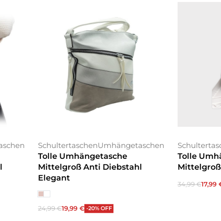
aschen
Schultertaschen
Umhängetaschen
Schulterta
Tolle Umhängetasche
Tolle Umh
l
Mittelgroß Anti Diebstahl
Mittelgroß
Elegant
34,99
€
17,99
In den War
24,99
€
19,99
€
-20% OFF
Ausführung wählen