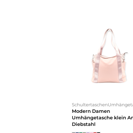
Schultertaschen
Umhänget
Modern Damen
Umhängetasche klein An
Diebstahl