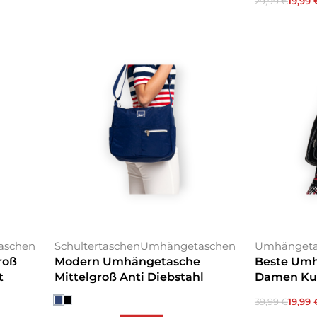
29,99
€
19,99
Ausführung
aschen
Schultertaschen
Umhängetaschen
Umhängeta
roß
Modern Umhängetasche
Beste Um
t
Mittelgroß Anti Diebstahl
Damen Kur
39,99
€
19,99
In den War