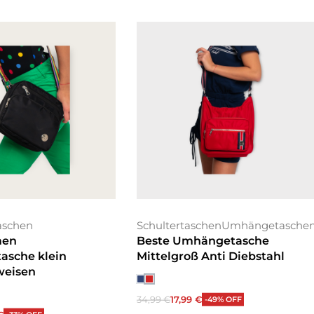
schen
Schultertaschen
Umhängetasche
men
Beste Umhängetasche
sche klein
Mittelgroß Anti Diebstahl
weisen
34,99
€
17,99
€
-49% OFF
Ausführung wählen