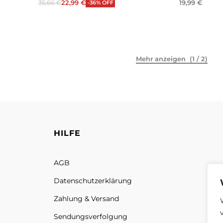
35,66
€
22,99
€
19,99
€
-36% OFF
Weiterlesen
Weiterlese
(1 / 2)
HILFE
AGB
Datenschutz­erklärung
Zahlung & Versand
Sendungs­verfolgung