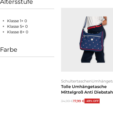
Altersstufe
Klasse 1+
0
Klasse 5+
0
Klasse 8+
0
Farbe
Schultertaschen
Umhänget
Tolle Umhängetasche
Mittelgroß Anti Diebstah
34,99
€
17,99
€
-49% OFF
In den Warenkorb