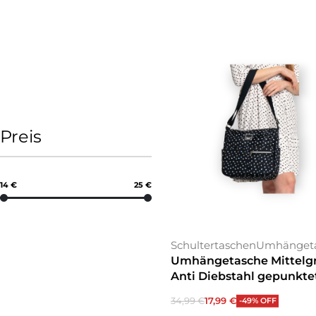
Preis
14 €
25 €
Schultertaschen
Umhänget
Umhängetasche Mittelg
Anti Diebstahl gepunkte
34,99
€
17,99
€
-49% OFF
In den Warenkorb