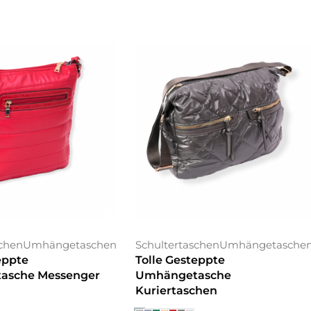
schen
Umhängetaschen
Schultertaschen
Umhängetasche
eppte
Tolle Gesteppte
asche Messenger
Umhängetasche
Kuriertaschen