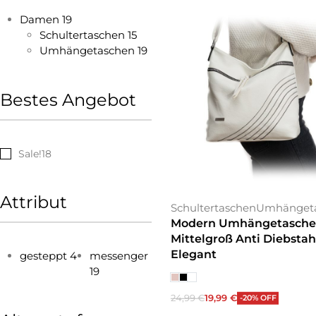
Damen
19
Schultertaschen
15
Umhängetaschen
19
Bestes Angebot
Sale!
18
Attribut
Schultertaschen
Umhänget
Modern Umhängetasche
Mittelgroß Anti Diebstah
Elegant
gesteppt
4
messenger
19
24,99
€
19,99
€
-20% OFF
Ausführung wählen