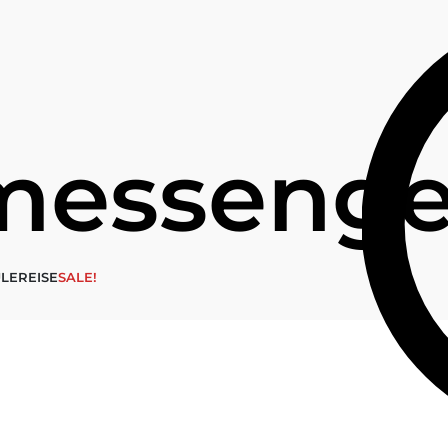
messenge
LE
REISE
SALE!