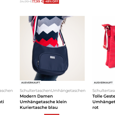
34,99
€
17,99
€
-49% OFF
Ausführung wählen
AUSVERKAUFT
AUSVERKAUFT
aschen
Schultertaschen
Umhängetaschen
Schulterta
Modern Damen
Tolle Gest
ti
Umhängetasche klein
Umhänget
Kuriertasche blau
rot