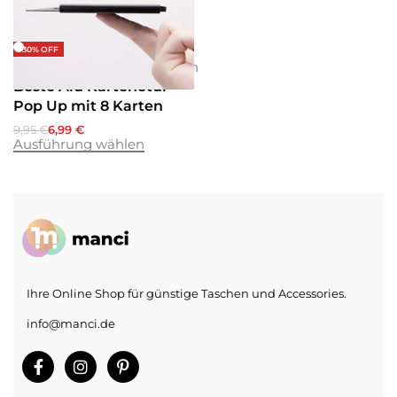
-30% OFF
Etuis
Geldbörsen
Geldbörsen
Beste Alu Kartenetui
Pop Up mit 8 Karten
9,95
€
6,99
€
Ausführung wählen
Ihre Online Shop für günstige Taschen und Accessories.
info@manci.de