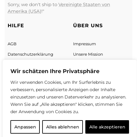
Sorry, we don't ship to
Vereinigte Staaten von
Amerika (USA)
!"
HILFE
ÜBER UNS
AGB
Impressum
Datenschutz­erklärung
Unsere Mission
Zahlung & Versand
Unsere Geschäft
Wir schätzen Ihre Privatsphäre
Sendungs­verfolgung
Über uns
Wir verwenden Cookies, um Ihr Surferlebnis zu
Neukundenrabatt
verbessern, personalisierte Anzeigen oder Inhalte
Widerrufsrecht
einzusetzen und unseren Datenverkehr zu analysieren.
Wenn Sie auf „Alle akzeptieren" klicken, stimmen Sie
Vertrag widerrufen
der Anwendung von Cookies zu.
Anpassen
Alles ablehnen
Alle akzeptieren