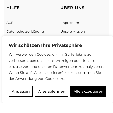
HILFE
ÜBER UNS
AGB
Impressum
Datenschutz­erklärung
Unsere Mission
Zahlung & Versand
Unsere Geschäft
Wir schätzen Ihre Privatsphäre
Sendungs­verfolgung
Über uns
Wir verwenden Cookies, um Ihr Surferlebnis zu
Neukundenrabatt
verbessern, personalisierte Anzeigen oder Inhalte
Widerrufsrecht
einzusetzen und unseren Datenverkehr zu analysieren.
Wenn Sie auf „Alle akzeptieren" klicken, stimmen Sie
Vertrag widerrufen
der Anwendung von Cookies zu.
Anpassen
Alles ablehnen
Alle akzeptieren
© 2026 Manci. All rights reserved.
Designed with ♡ by Amidit Agency.