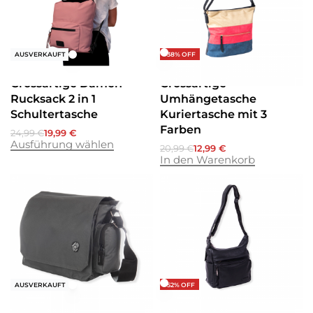
-20% OFF
-38% OFF
AUSVERKAUFT
Umhängetaschen
Umhängetaschen
Grossartige Damen
Grossartige
Rucksack 2 in 1
Umhängetasche
Schultertasche
Kuriertasche mit 3
Farben
24,99
€
19,99
€
Ausführung wählen
20,99
€
12,99
€
In den Warenkorb
-52% OFF
AUSVERKAUFT
Umhängetaschen
Umhängetaschen