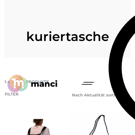
kuriertasche
1
-
4
VON
4
PRODUKTE
FILTER
Nach Aktualität sortieren