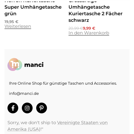
Herren Kuriertasche
Grossartige
Super Umhängetasche
Umhängetasche
grün
Kuriertasche 2 Fächer
schwarz
19,95
€
Weiterlesen
20,99
€
9,99
€
In den Warenkorb
Ihre Online Shop für günstige Taschen und Accessories.
info@manci.de
Sorry, we don't ship to
Vereinigte Staaten von
Amerika (USA)
!"