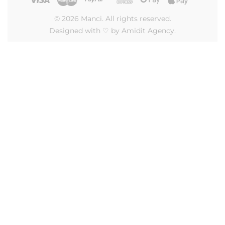
Sendungs­verfolgung
Über uns
Neukundenrabatt
Widerrufsrecht
Vertrag widerrufen
© 2026 Manci. All rights reserved.
Designed with ♡ by Amidit Agency.