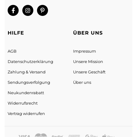
Ihre Online Shop für günstige Taschen und Accessories.
info@manci.de
Sorry, we don't ship to
Vereinigte Staaten von
Amerika (USA)
!"
HILFE
ÜBER UNS
AGB
Impressum
Datenschutz­erklärung
Unsere Mission
Zahlung & Versand
Unsere Geschäft