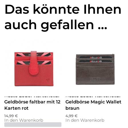
Das könnte Ihnen
auch gefallen …
Etuis
Etuis
Beste Leder Kartenetui
Beste Leder Kartenetui
Geldbörse faltbar mit 12
Geldbörse Magic Wallet
Karten rot
braun
14,99
€
4,99
€
In den Warenkorb
In den Warenkorb