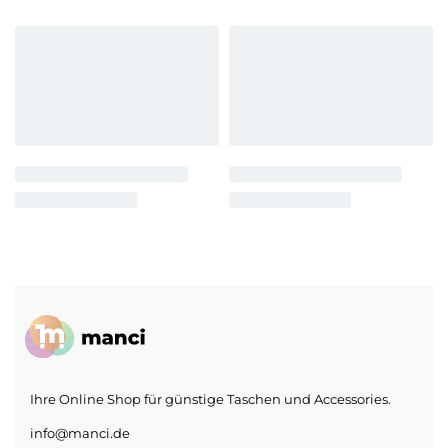
Ähnliche
Produkte
Umhängetaschen
Geldbörsen
Herren Kuriertasche
Toller Geldbörsen
-25% OFF
Super Umhängetasche
Herren von Canvas
grau
Modell 4
19,95
€
14,95
€
16,99
€
In den Warenkorb
In den Warenkorb