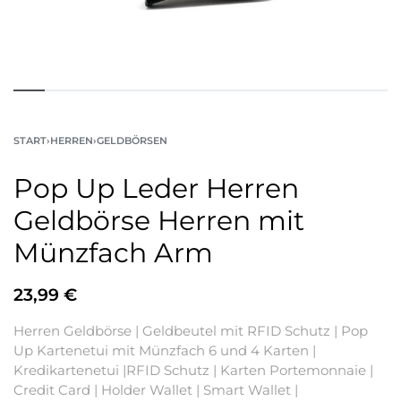
START
›
HERREN
›
GELDBÖRSEN
Pop Up Leder Herren
Geldbörse Herren mit
Münzfach Arm
23,99
€
Herren Geldbörse | Geldbeutel mit RFID Schutz | Pop
Up Kartenetui mit Münzfach 6 und 4 Karten |
Kredikartenetui |RFID Schutz | Karten Portemonnaie |
Credit Card | Holder Wallet | Smart Wallet |