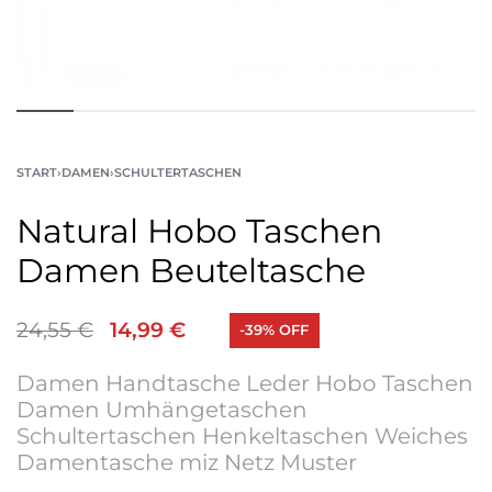
START
›
DAMEN
›
SCHULTERTASCHEN
Natural Hobo Taschen
Damen Beuteltasche
24,55
€
14,99
€
-39% OFF
Damen Handtasche Leder Hobo Taschen
Damen Umhängetaschen
Schultertaschen Henkeltaschen Weiches
Damentasche miz Netz Muster