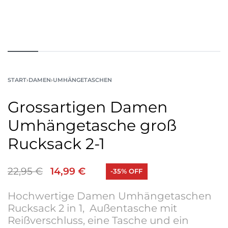
START
›
DAMEN
›
UMHÄNGETASCHEN
Grossartigen Damen
Umhängetasche groß
Rucksack 2-1
22,95
€
14,99
€
-35% OFF
Hochwertige Damen Umhängetaschen
Rucksack 2 in 1, Außentasche mit
Reißverschluss, eine Tasche
und ein