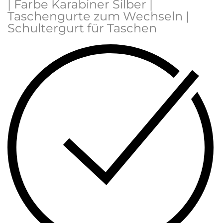
| Farbe Karabiner Silber |
Taschengurte zum Wechseln |
Schultergurt für Taschen