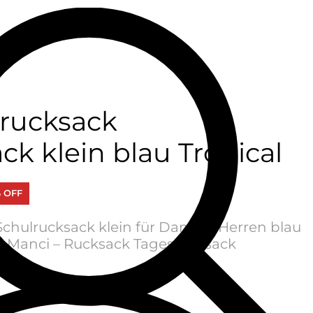
srucksack
ck klein blau Tropical
% OFF
chulrucksack klein für Damen, Herren blau
ei Manci – Rucksack Tagesrucksack