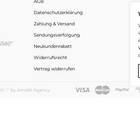
AGB
Datenschutz­erklärung
Zahlung & Versand
Sendungs­verfolgung
USA)
!"
Neukundenrabatt
Widerrufsrecht
Vertrag widerrufen
th ♡ by Amidit Agency.