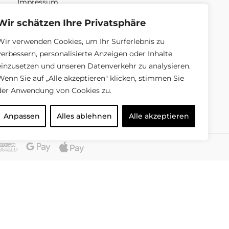
Impressum
Unsere Mission
Wir schätzen Ihre Privatsphäre
Unsere Geschäft
Wir verwenden Cookies, um Ihr Surferlebnis zu
verbessern, personalisierte Anzeigen oder Inhalte
Über uns
einzusetzen und unseren Datenverkehr zu analysieren.
Wenn Sie auf „Alle akzeptieren" klicken, stimmen Sie
der Anwendung von Cookies zu.
Anpassen
Alles ablehnen
Alle akzeptieren