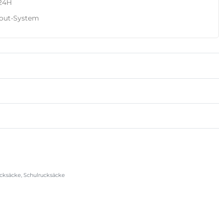
 24H
kout-System
cksäcke
,
Schulrucksäcke