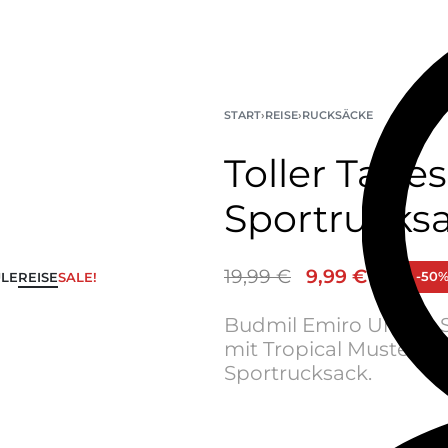
START
›
REISE
›
RUCKSÄCKE
Toller Tage
Sportrucksa
19,99
€
9,99
€
-50
LE
REISE
SALE!
Budmil Emiro Unisex S
mit Tropical Muster b
Sportrucksack.