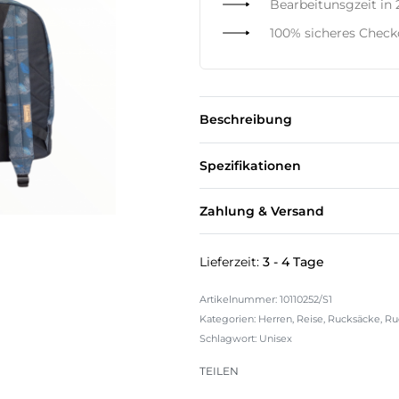
Bearbeitunsgzeit in
100% sicheres Chec
Beschreibung
Spezifikationen
Zahlung & Versand
Lieferzeit:
3 - 4 Tage
10110252/S1
Kategorien:
Herren
,
Reise
,
Rucksäcke
,
Ru
Schlagwort:
Unisex
TEILEN