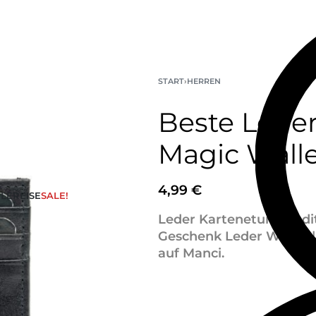
START
›
HERREN
Beste Leder
Magic Wall
4,99
€
LE
REISE
SALE!
Leder Kartenetui | Kredi
Geschenk Leder Wallet |
auf Manci.