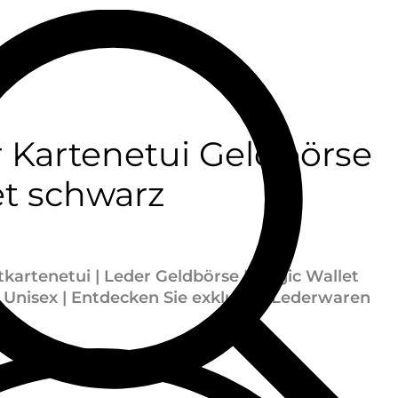
 Kartenetui Geldbörse
et schwarz
tkartenetui | Leder Geldbörse | Magic Wallet
 Unisex |
Entdecken Sie exklusive Lederwaren