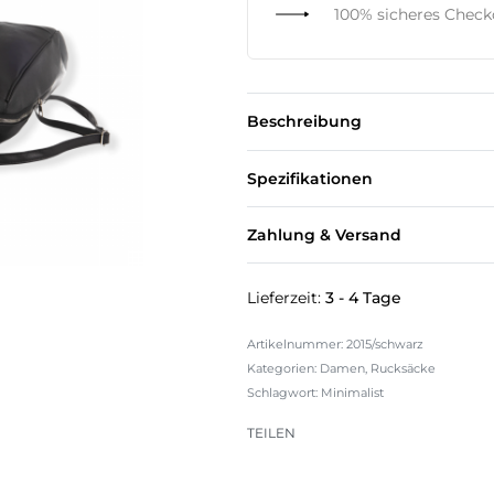
100% sicheres Chec
Beschreibung
Spezifikationen
Zahlung & Versand
Lieferzeit:
3 - 4 Tage
2015/schwarz
Kategorien:
Damen
,
Rucksäcke
Schlagwort:
Minimalist
TEILEN