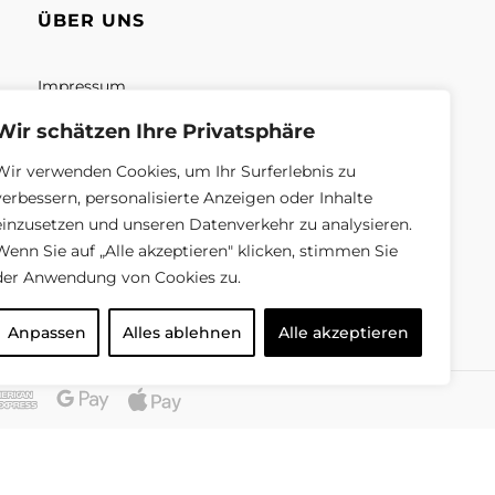
ÜBER UNS
Impressum
Unsere Mission
Wir schätzen Ihre Privatsphäre
Unsere Geschäft
Wir verwenden Cookies, um Ihr Surferlebnis zu
verbessern, personalisierte Anzeigen oder Inhalte
Über uns
einzusetzen und unseren Datenverkehr zu analysieren.
Wenn Sie auf „Alle akzeptieren" klicken, stimmen Sie
der Anwendung von Cookies zu.
Anpassen
Alles ablehnen
Alle akzeptieren