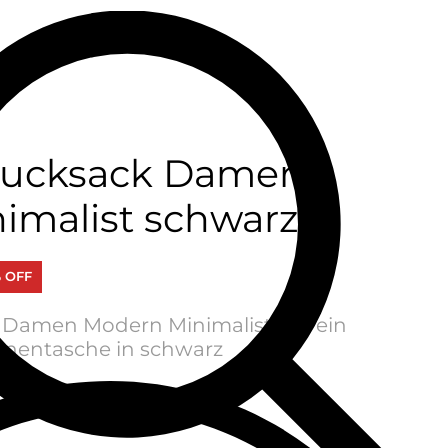
srucksack Damen
imalist schwarz
% OFF
Damen Modern Minimalist mit ein
nnentasche in schwarz