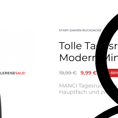
START
›
DAMEN
›
RUCKSÄCKE
Tolle Tage
Modern Min
19,99
€
9,99
€
-50
LE
REISE
SALE!
MANCI Tagesrucksack 
Hauptfach und zwei I