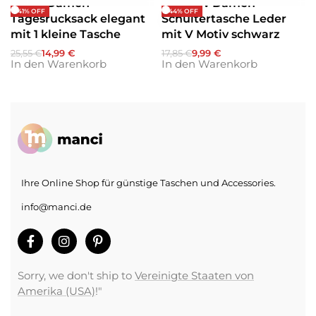
Beste Damen
Exklusiv Damen
-41% OFF
-44% OFF
Tagesrucksack elegant
Schultertasche Leder
mit 1 kleine Tasche
mit V Motiv schwarz
25,55
€
14,99
€
17,85
€
9,99
€
In den Warenkorb
In den Warenkorb
Ihre Online Shop für günstige Taschen und Accessories.
info@manci.de
Sorry, we don't ship to
Vereinigte Staaten von
Amerika (USA)
!"