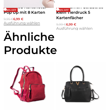
Etuis
Geldbörsen
Geldbörsen
Geldbörsen
Beste Alu Kartenetui
Tolle Damen Geldbörse
-30% OFF
-30% OFF
Pop Up mit 8 Karten
klein Tierdruck 5
Kartenfächer
9,95
€
6,99
€
Ausführung wählen
9,99
€
6,99
€
Ausführung wählen
Ähnliche
Produkte
Rucksäcke
Handtaschen
Schultertasche