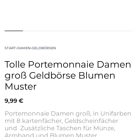
START
›
DAMEN
›
GELDBÖRSEN
Tolle Portemonnaie Damen
groß Geldbörse Blumen
Muster
9,99
€
Portemonnaie Damen groß, in Unifarben
mit 8 kartenfächer, Geldscheinfächer
und Zusätzliche Taschen für Münze,
Armband und Blumen Muster.