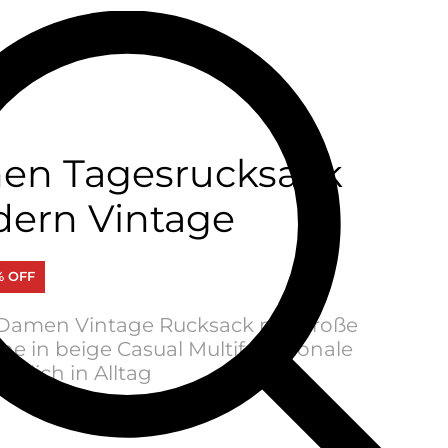
hen Tagesrucksack
ern Vintage
% OFF
Damen Vintage Rucksack mit große
he in beige Casual Multifunktionale
äglich in Alltag