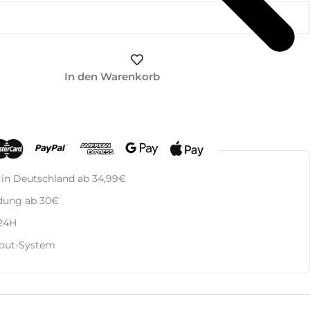
In den Warenkorb
 in Deutschland ab 34,99€
dung ab 30€
 24H
kout-System