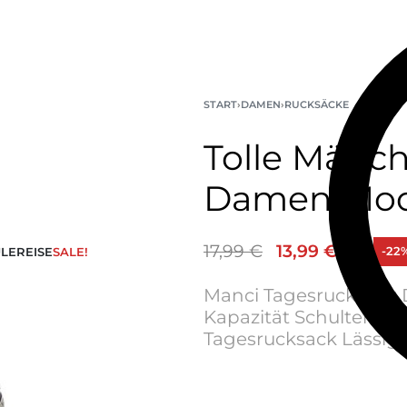
START
›
DAMEN
›
RUCKSÄCKE
Tolle Mädc
Damen Mod
17,99
€
13,99
€
-22
LE
REISE
SALE!
Manci Tagesrucksack 
Kapazität Schultertasc
Tagesrucksack Lässig t