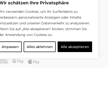
Unsere Mission
Wir schätzen Ihre Privatsphäre
Unsere Geschäft
Wir verwenden Cookies, um Ihr Surferlebnis zu
verbessern, personalisierte Anzeigen oder Inhalte
Über uns
einzusetzen und unseren Datenverkehr zu analysieren.
Wenn Sie auf „Alle akzeptieren" klicken, stimmen Sie
der Anwendung von Cookies zu.
Anpassen
Alles ablehnen
Alle akzeptieren