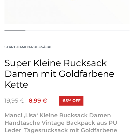
START
›
DAMEN
›
RUCKSÄCKE
Super Kleine Rucksack
Damen mit Goldfarbene
Kette
19,95
€
8,99
€
-55% OFF
Manci ‚Lisa‘ Kleine Rucksack Damen
Handtasche Vintage Backpack aus PU
Leder Tagesrucksack mit Goldfarbene