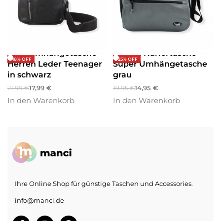
Umhängetaschen
Umhängetaschen
Tolle Umhängetasche
Herren Kuriertasche
-18% OFF
-25% OFF
Herren Leder Teenager
Super Umhängetasche
in schwarz
grau
21,99
€
17,99
€
19,95
€
14,95
€
In den Warenkorb
In den Warenkorb
Ihre Online Shop für günstige Taschen und Accessories.
info@manci.de