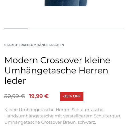
START
›
HERREN
›
UMHÄNGETASCHEN
Modern Crossover kleine
Umhängetasche Herren
leder
30,99
€
19,99
€
-35% OFF
Kleine Umhängetasche Herren Schultertasche,
Handyumhängetasche mit verstellbarem Schultergurt
Umhängetasche Crossover Braun, schwarz.