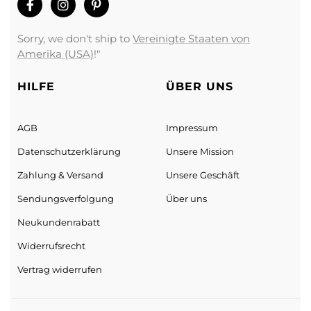
Sorry, we don't ship to
Vereinigte Staaten von
Amerika (USA)
!"
HILFE
ÜBER UNS
AGB
Impressum
Datenschutz­erklärung
Unsere Mission
Zahlung & Versand
Unsere Geschäft
Sendungs­verfolgung
Über uns
Neukundenrabatt
Widerrufsrecht
Vertrag widerrufen