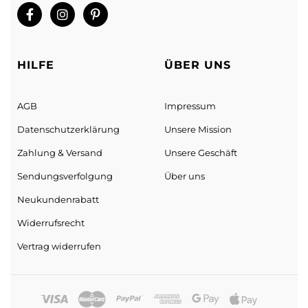
Sorry, we don't ship to
Vereinigte Staaten von
Amerika (USA)
!"
HILFE
ÜBER UNS
AGB
Impressum
Datenschutz­erklärung
Unsere Mission
Zahlung & Versand
Unsere Geschäft
Sendungs­verfolgung
Über uns
Neukundenrabatt
Widerrufsrecht
Vertrag widerrufen