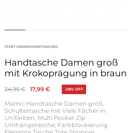
START
›
DAMEN
›
HANDTASCHEN
Handtasche Damen groß
mit Krokoprägung in braun
24,95
€
17,99
€
-28% OFF
Mamci Handtasche Damen groß,
Schultertasche mit Viele Fächer in
Unifarben, Multi Pocket Zip
Umhängetasche, Farbblockierung
Elegante Tasche Tote Shopper.