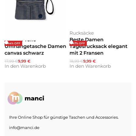
Umhängetaschen
Rucksäcke
Budmil Tolle
Beste Damen
-44% OFF
-47% OFF
Umhängetasche Damen
Tagesrucksack elegant
canvas schwarz
mit 2 Fransen
17,99
€
9,99
€
18,99
€
9,99
€
In den Warenkorb
In den Warenkorb
Ihre Online Shop für günstige Taschen und Accessories.
info@manci.de