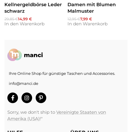
Kellnergeldbörse Leder
Damen mit Blumen
schwarz
Malmuster
29,85
€
14,99
€
12,95
€
7,99
€
In den Warenkorb
In den Warenkorb
Ihre Online Shop für günstige Taschen und Accessories.
info@manci.de
Sorry, we don't ship to
Vereinigte Staaten von
Amerika (USA)
!"