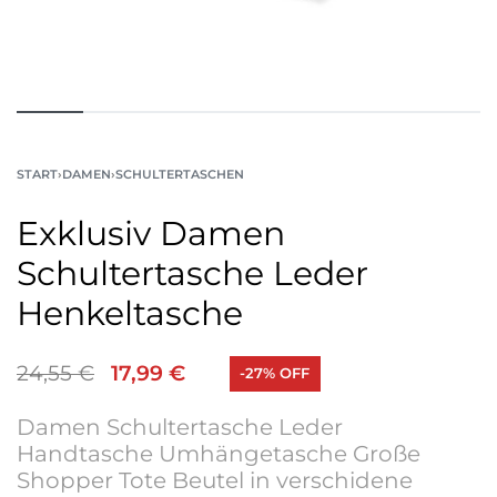
START
›
DAMEN
›
SCHULTERTASCHEN
Exklusiv Damen
Schultertasche Leder
Henkeltasche
24,55
€
17,99
€
-27% OFF
Damen Schultertasche Leder
Handtasche Umhängetasche Große
Shopper Tote Beutel in verschidene