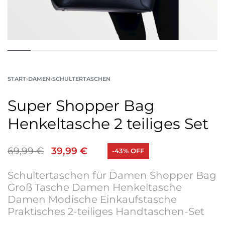
START
›
DAMEN
›
SCHULTERTASCHEN
Super Shopper Bag
Henkeltasche 2 teiliges Set
69,99
€
39,99
€
-43% OFF
Schultertaschen für Damen Shopper Bag
Groß Tasche Damen Henkeltasche
Damen Modische Einkaufstasche
Praktisches 2-teiliges Handtaschen-Set