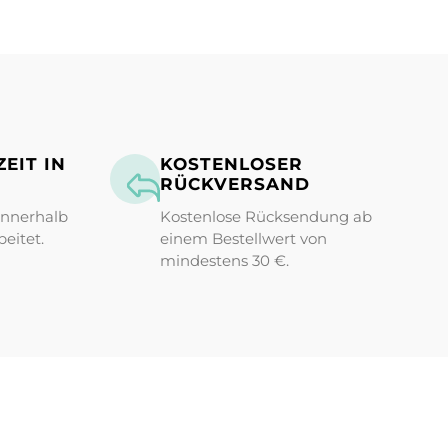
EIT IN
KOSTENLOSER
RÜCKVERSAND
innerhalb
Kostenlose Rücksendung ab
eitet.
einem Bestellwert von
mindestens 30 €.