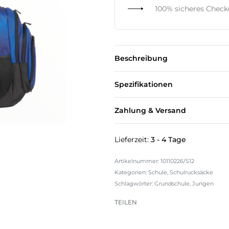
100% sicheres Chec
Beschreibung
Spezifikationen
Zahlung & Versand
Lieferzeit:
3 - 4 Tage
10110226/S12
Kategorien:
Schule
,
Schulrucksäcke
Schlagwörter:
Grundschule
,
Jungen
TEILEN