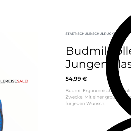
START
›
SCHULE
›
SCHULRUCKSÄCKE
Budmil Toll
Jungen klas
54,99
€
LE
REISE
SALE!
Budmil Ergonomischer Schulruc
Zwecke. Mit einer großen Aus
für jeden Wunsch.