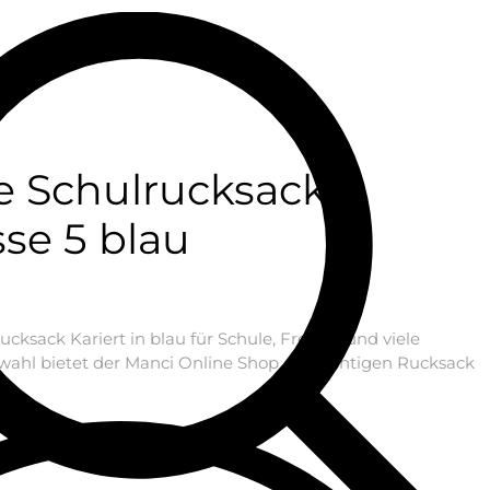
e Schulrucksack
se 5 blau
ksack Kariert in blau für Schule, Freizeit und viele
wahl bietet der Manci Online Shop den richtigen Rucksack