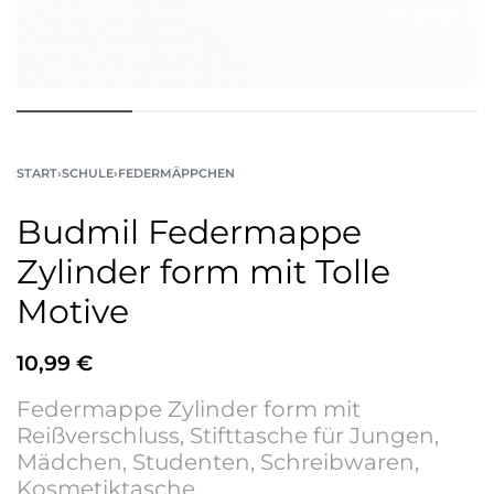
START
›
SCHULE
›
FEDERMÄPPCHEN
Budmil Federmappe
Zylinder form mit Tolle
Motive
10,99
€
Federmappe
Zylinder form mit
Reißverschluss, Stifttasche für Jungen,
Mädchen, Studenten, Schreibwaren,
Kosmetiktasche