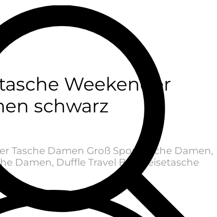
ttasche Weekender
en schwarz
der Tasche Damen Groß Sporttasche Damen,
che Damen, Duffle Travel Bag Reisetasche