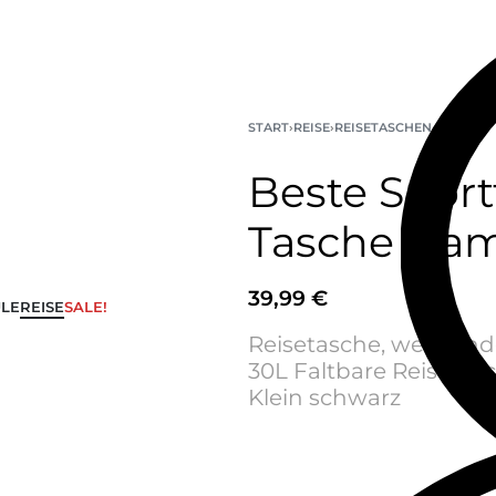
START
›
REISE
›
REISETASCHEN
Beste Spor
Tasche Dam
39,99
€
LE
REISE
SALE!
Reisetasche, weeken
30L Faltbare Reisetas
Klein schwarz